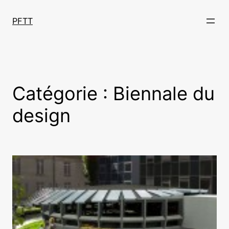
Aller
au
PFTT
contenu
Catégorie :
Biennale du
design