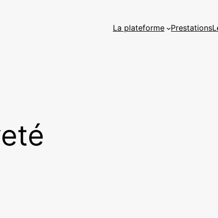
La plateforme
Prestations
L
veté