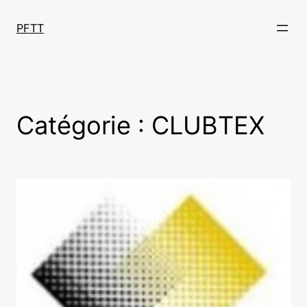
Aller
au
PFTT
contenu
Catégorie :
CLUBTEX