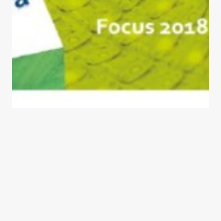
Chutes, on recycle !
TEXT’IN est membre du club RECIT de
TECHTERA. Ce mardi 13 Novembre 2018 se
dérouleront les premiers rendez vous de
l’UPCYCLING textile.
12 novembre 2018