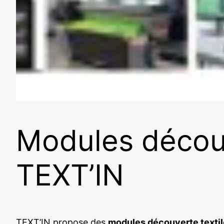
Modules découv
TEXT’IN
TEXT’IN propose des
modules découverte textil