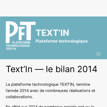
Aller
au
contenu
TEXT’IN
Plateforme technologique
Text’In — le bilan 2014
La plateforme technologique TEXT’IN, termine
l’année 2014 avec de nombreuses réalisations et
collaborations.
En effet sur 2014 de nombreux projets ont vu le