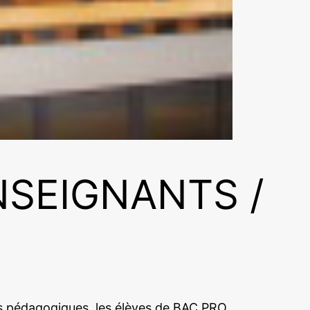
NSEIGNANTS /
s pédagogiques, les élèves de BAC PRO