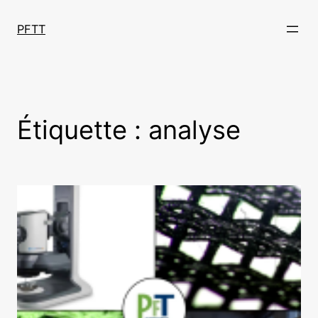
Aller
au
PFTT
contenu
Étiquette :
analyse