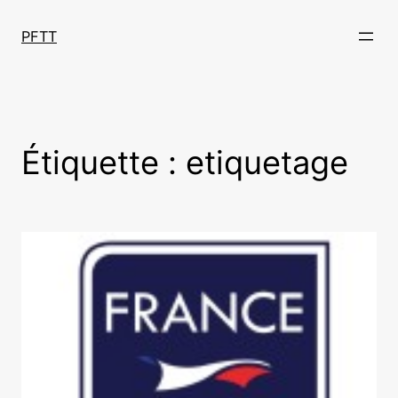
Aller
au
PFTT
contenu
Étiquette :
etiquetage