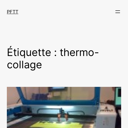
Aller
au
PFTT
contenu
Étiquette :
thermo-
collage