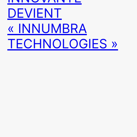
DEVIENT
« INNUMBRA
TECHNOLOGIES »
Le projet d’entreprise INNUMBRA TECHNOLOGIES a
été retenu parmi les quatre finalistes du Concours
National 2015 de la création d’entreprise pour la
construction durable, organisé par le Technopôle
DOMOLANDES.
10 novembre 2015