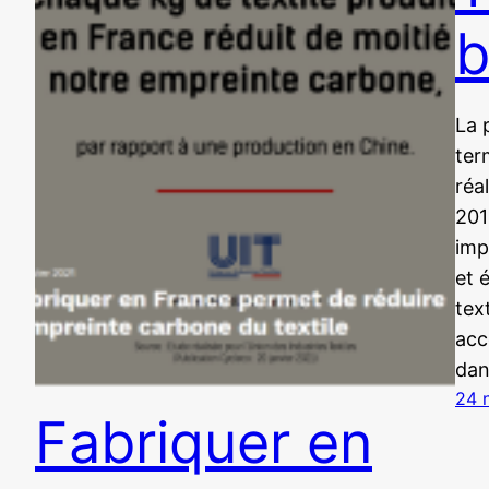
b
La 
ter
réa
201
imp
et 
tex
acc
dan
24 
Fabriquer en