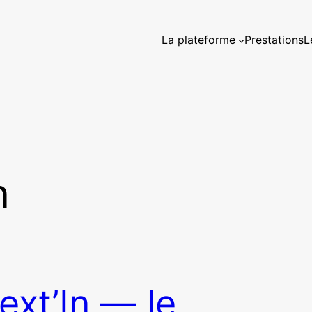
La plateforme
Prestations
L
n
ext’In — le